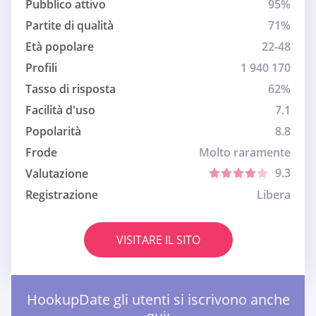
Pubblico attivo
95%
Partite di qualità
71%
Età popolare
22-48
Profili
1 940 170
Tasso di risposta
62%
Facilità d'uso
7.1
Popolarità
8.8
Frode
Molto raramente
9.3
Valutazione
Registrazione
Libera
VISITARE IL SITO
HookupDate gli utenti si iscrivono anche