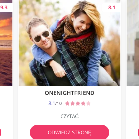
9.3
8.1
ONENIGHTFRIEND
8.1
/10
CZYTAĆ
ODWIEDŹ STRONĘ