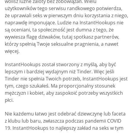
wolisz luźne zaloty bez zobowiązań. Wielu
użytkowników tego serwisu randkowego potwierdza,
że uprawiali seks w pierwszym dniu korzystania z niego,
naprawdę imponujące. Ludzie na InstantHookups nie
są oceniani, ta społeczność jest dumna z tego, że
wywiesza flagę dziwaków, tutaj spotkasz partnerów,
którzy spełnią Twoje seksualne pragnienia, a nawet
więcej.
InstantHookups został stworzony z myślą, aby być
lepszym i bardziej wydajnym niż Tinder. Więc jeśli
Tinder nie spełnia Twoich potrzeb, InstantHookups jest
tym, czego szukałeś. Ma proporcjonalny stosunek
mężczyzn i kobiet, aby zaspokoić potrzeby wszystkich
płci.
Nie każdemu łatwo jest odebrać dziewczynę lub faceta
z klubu lub baru, zwłaszcza podczas pandemii COVID
19. InstantHookups to najlepszy zakład na seks w tym