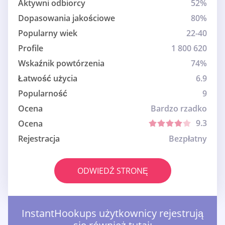
Aktywni odbiorcy
52%
Dopasowania jakościowe
80%
Popularny wiek
22-40
Profile
1 800 620
Wskaźnik powtórzenia
74%
Łatwość użycia
6.9
Popularność
9
Ocena
Bardzo rzadko
9.3
Ocena
Rejestracja
Bezpłatny
ODWIEDŹ STRONĘ
InstantHookups użytkownicy rejestrują