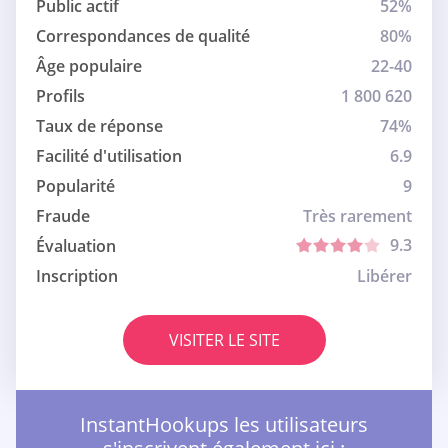
Public actif
52%
Correspondances de qualité
80%
Âge populaire
22-40
Profils
1 800 620
Taux de réponse
74%
Facilité d'utilisation
6.9
Popularité
9
Fraude
Très rarement
9.3
Évaluation
Inscription
Libérer
VISITER LE SITE
InstantHookups les utilisateurs